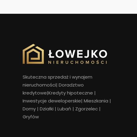
Skuteczna sprzedaż i wynajem
nieruchomości
|
Doradztwo
kredytowe|Kredyty hipoteczne |
Inwestycje deweloperskie|
Mieszkania
|
Domy
|
Działki
|
Lubań
|
Zgorzelec
|
Gryfów