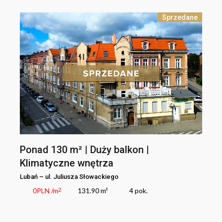
Sprzedane
Ponad 130 m² | Duży balkon |
Klimatyczne wnętrza
Lubań
–
ul.
Juliusza Słowackiego
0
PLN
/m
131.90 m²
4
pok.
2