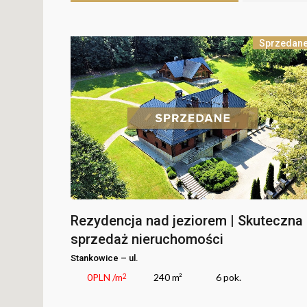
Sprzedan
Rezydencja nad jeziorem | Skuteczna
sprzedaż nieruchomości
Stankowice
–
ul.
0
PLN
/m
240 m²
6
pok.
2