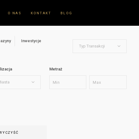
O NAS
KONTAKT
BLOG
gazyny
Inwestycje
Typ Transakcji
lizacja
Metraż
iasta
WYCZYŚĆ