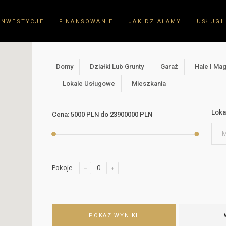
INWESTYCJE
FINANSOWANIE
JAK DZIAŁAMY
USŁUGI
Domy
Działki Lub Grunty
Garaż
Hale I Ma
Lokale Usługowe
Mieszkania
Loka
Cena:
5000 PLN
do
23900000 PLN
M
Pokoje
POKAZ WYNIKI