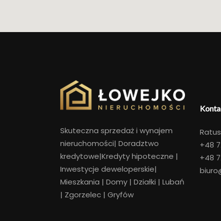
Konta
Skuteczna sprzedaż i wynajem
Ratus
nieruchomości
|
Doradztwo
+48
7
kredytowe|Kredyty hipoteczne |
+48
7
Inwestycje deweloperskie|
biuro
Mieszkania
|
Domy
|
Działki
|
Lubań
|
Zgorzelec
|
Gryfów