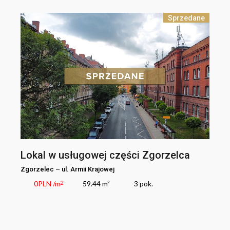
Sprzedane
Lokal w usługowej części Zgorzelca
Zgorzelec
–
ul.
Armii Krajowej
0
PLN
/m
59.44 m²
3
pok.
2