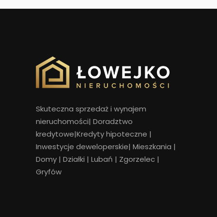
Skuteczna sprzedaż i wynajem
nieruchomości
|
Doradztwo
kredytowe|Kredyty hipoteczne |
Inwestycje deweloperskie|
Mieszkania
|
Domy
|
Działki
|
Lubań
|
Zgorzelec
|
Gryfów