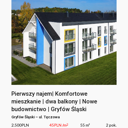
Pierwszy najem| Komfortowe
mieszkanie | dwa balkony | Nowe
budownictwo | Gryfów Śląski
Gryfów Śląski
–
ul.
Tęczowa
2.500
PLN
45
PLN
/m
55 m²
2
pok.
2