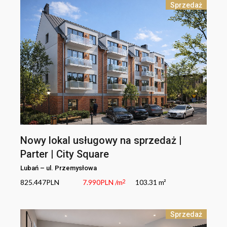
Sprzedaż
Nowy lokal usługowy na sprzedaż |
Parter | City Square
Lubań
–
ul.
Przemysłowa
825.447
PLN
7.990
PLN
/m
103.31 m²
2
Sprzedaż