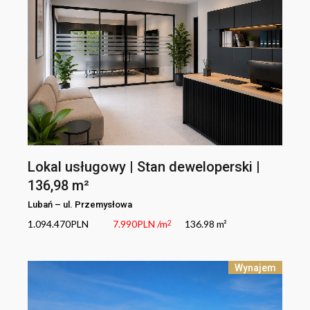
Lokal usługowy | Stan deweloperski |
136,98 m²
Lubań
–
ul.
Przemysłowa
1.094.470
PLN
7.990
PLN
/m
136.98 m²
2
Wynajem