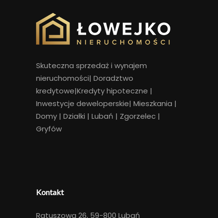
Skuteczna sprzedaż i wynajem
nieruchomości
|
Doradztwo
kredytowe|Kredyty hipoteczne |
Inwestycje deweloperskie|
Mieszkania
|
Domy
|
Działki
|
Lubań
|
Zgorzelec
|
Gryfów
Kontakt
Ratuszowa 26, 59-800 Lubań