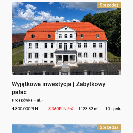
Sprzedaż
Wyjątkowa inwestycja | Zabytkowy
pałac
Proszówka
–
ul.
-
4.800.000
PLN
3.360
PLN
/m
1428.52 m²
10+
pok.
2
Sprzedaż