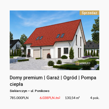
Sprzedaż
Domy premium | Garaż | Ogród | Pompa
ciepła
Siekierczyn
–
ul.
Ponikowo
785.000
PLN
6.038
PLN
/m
130,54 m²
4
pok.
2