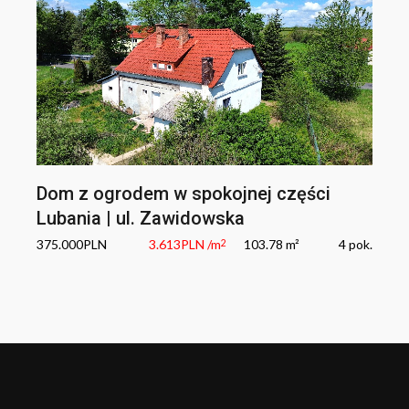
Dom z ogrodem w spokojnej części
Lubania | ul. Zawidowska
375.000
PLN
3.613
PLN
/m
103.78 m²
4
pok.
2