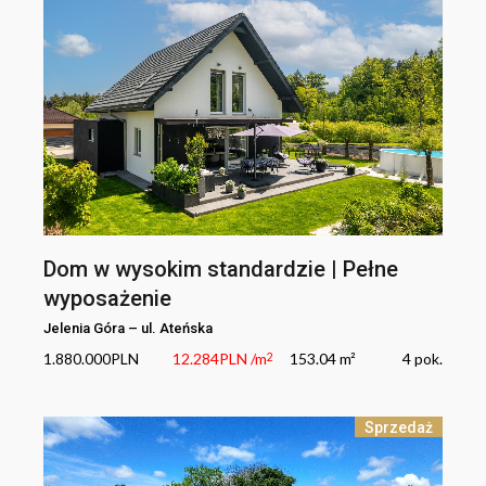
Dom w wysokim standardzie | Pełne
wyposażenie
Jelenia Góra
–
ul.
Ateńska
1.880.000
PLN
12.284
PLN
/m
153.04 m²
4
pok.
2
Sprzedaż