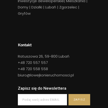
Inwestycje deweloperskie|
Mieszkania
|
Domy
|
Działki
|
Lubań
|
Zgorzelec
|
Gryfów
Kontakt
Ratuszowa 26, 59-800 Lubań
+48
720 557 557
+48
720 558 558
biuro@lowejkonieruchomosci.pl
Zapisz się do Newslettera