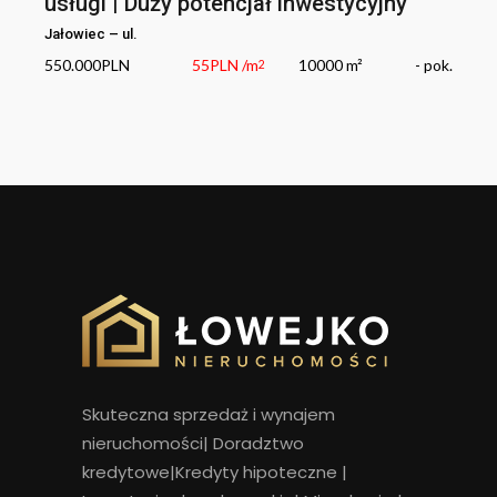
usługi | Duży potencjał inwestycyjny
Jałowiec
–
ul.
550.000
PLN
55
PLN
/m
10000 m²
-
pok.
2
Skuteczna sprzedaż i wynajem
nieruchomości
|
Doradztwo
kredytowe|Kredyty hipoteczne |